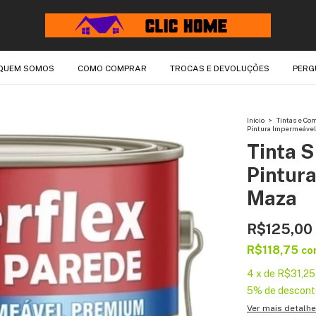
QUEM SOMOS
COMO COMPRAR
TROCAS E DEVOLUÇÕES
PERG
Início
>
Tintas e C
Pintura Impermeável 
Tinta 
Pintura
Maza
R$125,00
R$118,75
co
4
x
de
R$31,25
5% de descont
Ver mais detalh