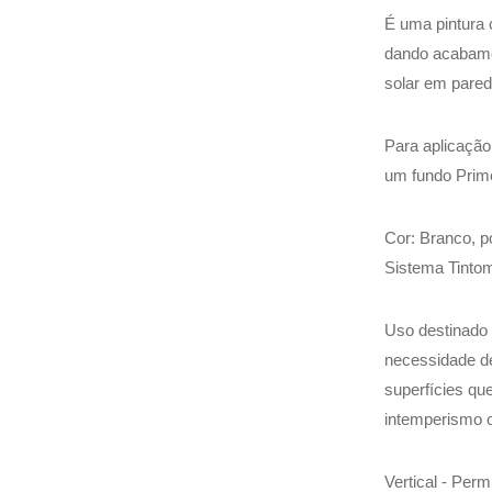
É uma pintura 
dando acabamen
solar em pared
Para aplicação
um fundo Prim
Cor: Branco, 
Sistema Tintom
Uso destinado
necessidade d
superfícies qu
intemperismo 
Vertical - Perm