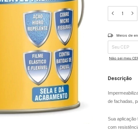
Entregas para o 
Meios de en
Não sei meu CE
Descrição
Impermeabiliza
de fachadas, p
Sua aplicação
com resistênci