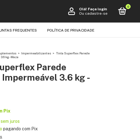
0
Olá!
Faça login
Ou cadastre-se
UNTAS FREQUENTES
POLÍTICA DE PRIVACIDADE
omplementos
>
Impermeabilizantes
>
Tinta Superflex Parede
3.6 kg - Maza
Superflex Parede
 Impermeável 3.6 kg -
m
Pix
sem juros
o
pagando com Pix
es