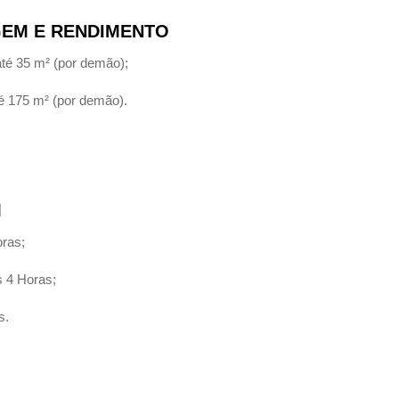
EM E RENDIMENTO
até 35 m² (por demão);
té 175 m² (por demão).
M
oras;
 4 Horas;
s.