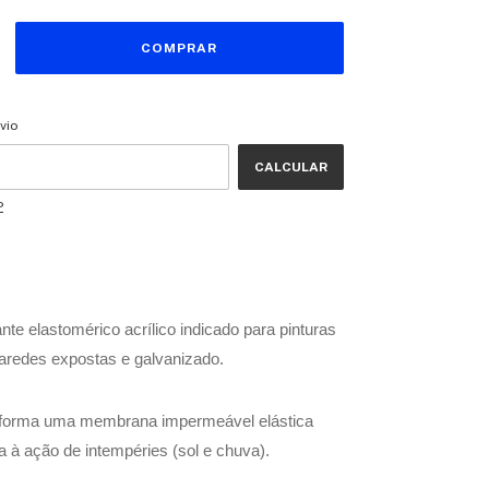
CEP:
ALTERAR CEP
vio
CALCULAR
P
nte elastomérico acrílico indicado para pinturas
aredes expostas e galvanizado.
 forma uma membrana impermeável elástica
a à ação de intempéries (sol e chuva).