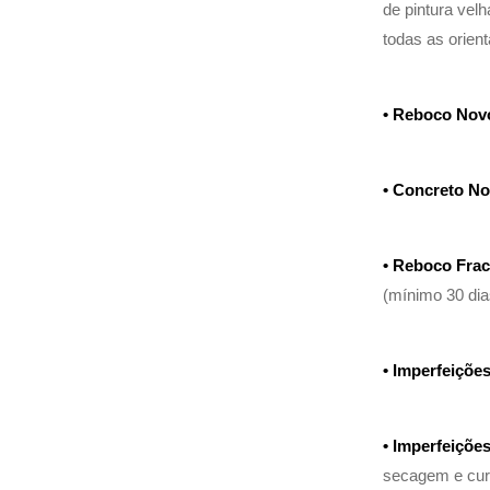
de pintura velha
todas as orien
• Reboco Nov
• Concreto N
• Reboco Frac
(mínimo 30 dia
• Imperfeiçõe
• Imperfeiçõe
secagem e cura