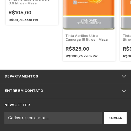
3.6 litros - Maza
R$105,00
R$99,75
com
Pix
Tinta Acrílico Ultra
Tinta
Camurça 18 litros - Maza
litr
R$325,00
R$
R$308,75
com
Pix
R$3
DEPARTAMENTOS
ENTRE EM CONTATO
NEWSLETTER