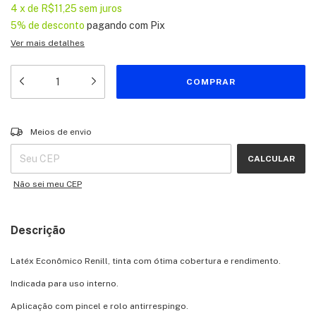
4
x
de
R$11,25
sem juros
5% de desconto
pagando com Pix
Ver mais detalhes
Entregas para o CEP:
ALTERAR CEP
Meios de envio
CALCULAR
Não sei meu CEP
Descrição
Latéx Econômico Renill, tinta com ótima cobertura e rendimento.
Indicada para uso interno.
Aplicação com pincel e rolo antirrespingo.