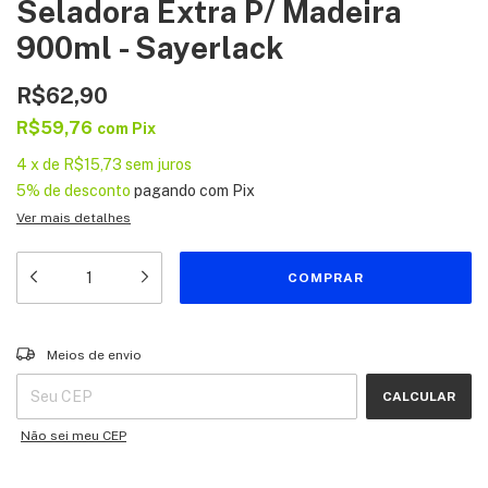
Seladora Extra P/ Madeira
900ml - Sayerlack
R$62,90
R$59,76
com
Pix
4
x
de
R$15,73
sem juros
5% de desconto
pagando com Pix
Ver mais detalhes
Entregas para o CEP:
ALTERAR CEP
Meios de envio
CALCULAR
Não sei meu CEP