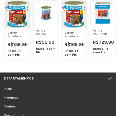
Verniz
Verniz
Verniz
Verniz
Polirex
Poliulack
Poliulack
Poliulack
Mogno
Brilhante 18
Brilhante 3.6
Acetinado
900ml -
Litros -
R$55,90
R$729,90
Litros -
3.6 Litros -
Sayerlack
Sayerlack
R$159,90
R$169,90
Sayerlack
Sayerlack
R$53,11
com
R$693,41
R$151,91
R$161,41
Pix
com
Pix
com
Pix
com
Pix
DEPARTAMENTOS
Início
Produtos
Contato
Quem Somos