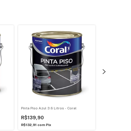
Pinta Piso Azul 3.6 Litros - Coral
Pinta Piso Azul 1
R$139,90
R$449,90
R$132,91
com
Pix
R$427,41
com
P