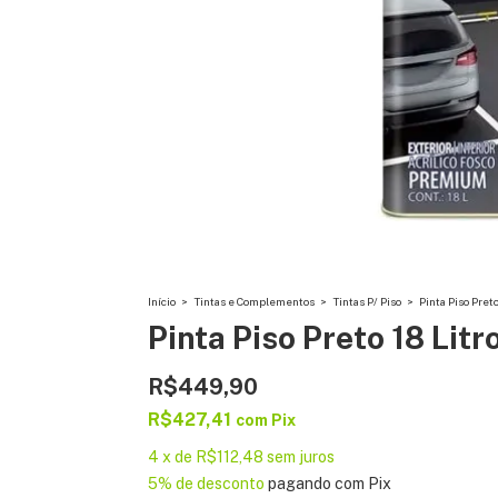
Início
>
Tintas e Complementos
>
Tintas P/ Piso
>
Pinta Piso Preto 
Pinta Piso Preto 18 Litro
R$449,90
R$427,41
com
Pix
4
x
de
R$112,48
sem juros
5% de desconto
pagando com Pix