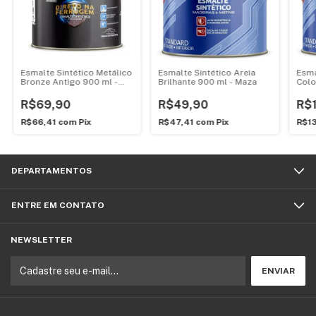
Esmalte Sintético Metálico
Esmalte Sintético Areia
Esma
Bronze Antigo 900 ml -
Brilhante 900 ml - Maza
Colo
Maza
litr
R$69,90
R$49,90
R$
R$66,41
com
Pix
R$47,41
com
Pix
R$1
DEPARTAMENTOS
ENTRE EM CONTATO
NEWSLETTER