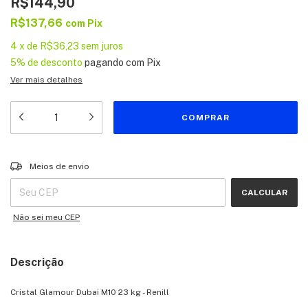
R$144,90
R$137,66
com
Pix
4
x
de
R$36,23
sem juros
5% de desconto
pagando com Pix
Ver mais detalhes
Entregas para o CEP:
ALTERAR CEP
Meios de envio
CALCULAR
Não sei meu CEP
Descrição
Cristal Glamour Dubai M10 23 kg - Renill