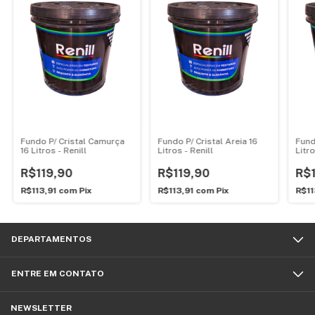
Fundo P/ Cristal Camurça
Fundo P/ Cristal Areia 16
Fund
16 Litros - Renill
Litros - Renill
Litro
R$119,90
R$119,90
R$1
R$113,91
com
Pix
R$113,91
com
Pix
R$11
DEPARTAMENTOS
ENTRE EM CONTATO
NEWSLETTER